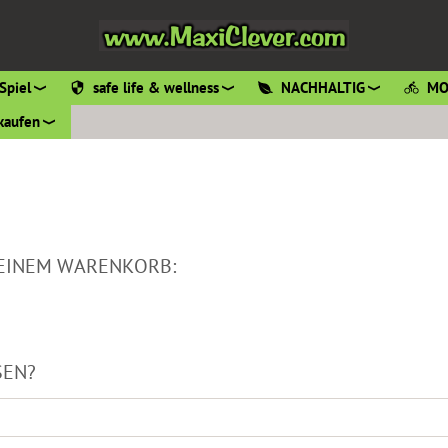
Spiel
safe life & wellness
NACHHALTIG
MO
kaufen
DEINEM WARENKORB:
SEN?