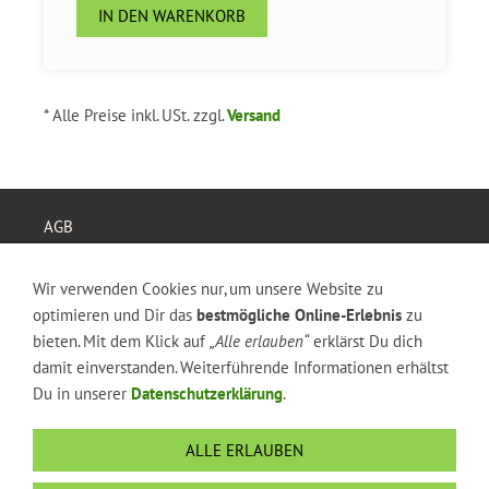
IN DEN WARENKORB
* Alle Preise inkl. USt. zzgl.
Versand
AGB
Widerrufsrecht
Versand & Zahlung
Wir verwenden Cookies nur, um unsere Website zu
Datenschutz
optimieren und Dir das
bestmögliche Online-Erlebnis
zu
Impressum
bieten. Mit dem Klick auf
„Alle erlauben“
erklärst Du dich
Kontakt
damit einverstanden. Weiterführende Informationen erhältst
DOWNLOAD
Du in unserer
Datenschutzerklärung
.
Cookies
FAQ
ALLE ERLAUBEN
Become a model ...
Du hast coole Produkte ...