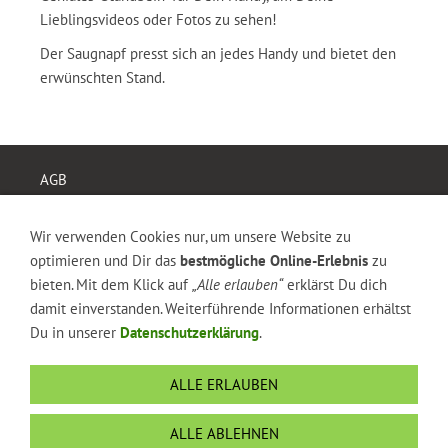
Lieblingsvideos oder Fotos zu sehen!
Der Saugnapf presst sich an jedes Handy und bietet den
erwünschten Stand.
AGB
Widerrufsrecht
Versand & Zahlung
Wir verwenden Cookies nur, um unsere Website zu
Datenschutz
optimieren und Dir das
bestmögliche Online-Erlebnis
zu
Impressum
bieten. Mit dem Klick auf
„Alle erlauben“
erklärst Du dich
Kontakt
damit einverstanden. Weiterführende Informationen erhältst
DOWNLOAD
Du in unserer
Datenschutzerklärung
.
Cookies
FAQ
ALLE ERLAUBEN
Become a model ...
Du hast coole Produkte ...
ALLE ABLEHNEN
Philosophie